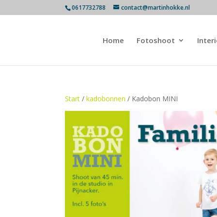
0617732788
contact@martinhokke.nl
Home
Fotoshoot
Inter
Start
/
kadobonnen
/ Kadobon MINI