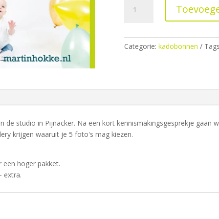
Kadobon
Toevoege
MINI
aantal
Categorie:
kadobonnen
Tag
s in de studio in Pijnacker. Na een kort kennismakingsgesprekje gaan 
ery krijgen waaruit je 5 foto's mag kiezen.
r een hoger pakket.
- extra.