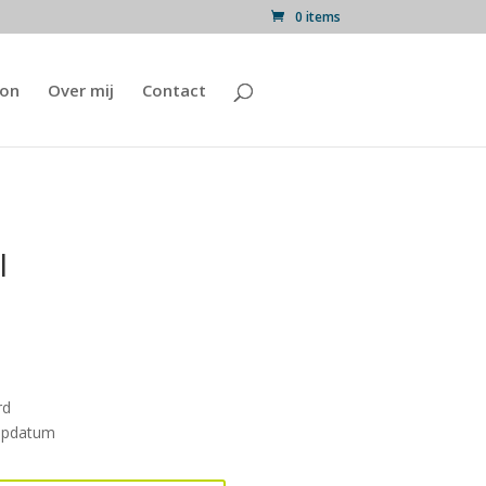
0 items
on
Over mij
Contact
I
rd
oopdatum