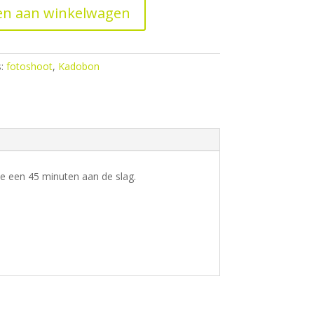
n aan winkelwagen
s:
fotoshoot
,
Kadobon
we een 45 minuten aan de slag.