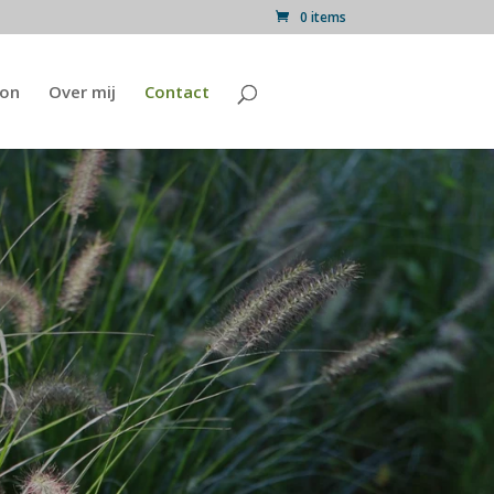
0 items
on
Over mij
Contact